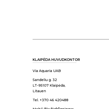
KLAIPĖDA HUVUDKONTOR
Via Aquaria UAB
Sandeliu g. 32
LT-95107 Klaipėda,
Litauen
Tel. +370 46 420488
Mobil (för förfrågningar