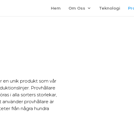
Hem
Om Oss
Teknologi
Pr
r en unik produkt som vår
duktionslinjer. Provhållare
s i alla sorters storlekar,
 använder provhållare är
teter från några hundra