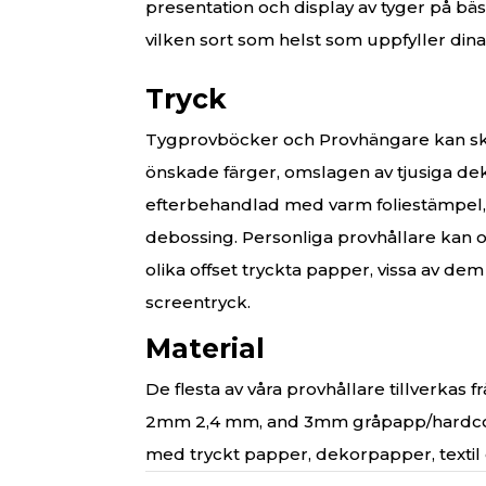
presentation och display av tyger på bäs
vilken sort som helst som uppfyller din
Tryck
Tygprovböcker och Provhängare kan skrä
önskade färger, omslagen av tjusiga d
efterbehandlad med varm foliestämpel, 
debossing. Personliga provhållare kan
olika offset tryckta papper, vissa av de
screentryck.
Material
De flesta av våra provhållare tillverkas f
2mm 2,4 mm, and 3mm gråpapp/hardcov
med tryckt papper, dekorpapper, textil 