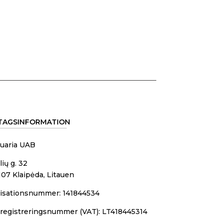
TAGSINFORMATION
quaria UAB
ių g. 32
07 Klaipėda, Litauen
isationsnummer: 141844534
egistreringsnummer (VAT): LT418445314