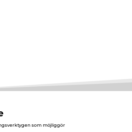
böcker är händiga verktyg för att
era proverna av ett tyg eller andra
l med detaljerade noteringar som en
. Via Aquaria producerar Provböcker i
signer, färger och storlekar, då de är ett
gande verktyg för att reklamföring av
rial.
e
ingsverktygen som möjliggör