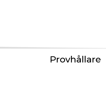
Provhållare
Provh
Rigid K
fantasti
efterbe