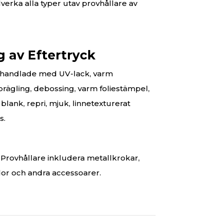
lverka alla typer utav provhållare av
 av Eftertryck
behandlade med UV-lack, varm
, prägling, debossing, varm foliestämpel,
 blank, repri, mjuk, linnetexturerat
s.
n Provhållare inkludera metallkrokar,
idor och andra accessoarer.