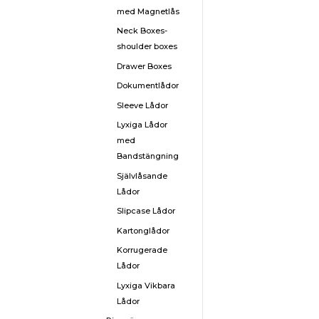
med Magnetlås
Neck Boxes-
shoulder boxes
Drawer Boxes
Dokumentlådor
P
Sleeve Lådor
Lyxiga Lådor
Sk
med
hå
Bandstängning
Pr
Självlåsande
st
Lådor
ku
Slipcase Lådor
sk
Kartonglådor
ka
Korrugerade
Lådor
Lyxiga Vikbara
Lådor