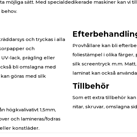
ta möjliga sätt. Med specialdedikerade maskiner kan vi til
a behov.
Efterbehandling
ddarsys och tryckas i alla
Provhållare kan bli efter
ekorpapper och
foliestämpel i olika färger
UV-lack, prägling eller
silk screentryck m.m. Matt,
 också bli omslagna med
laminat kan också använda
m kan göras med silk
Tillbehör
Som ett extra tillbehör ka
nitar, skruvar, omslagna s
rån högkvalivativt 1,5mm,
er och lamineras/fodras
eller konstläder.