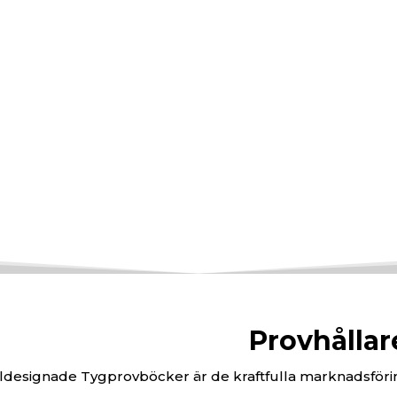
Tygprov
present
materia
katalog
olika de
grundläg
dina mate
Provhållar
designade Tygprovböcker är de kraftfulla marknadsför