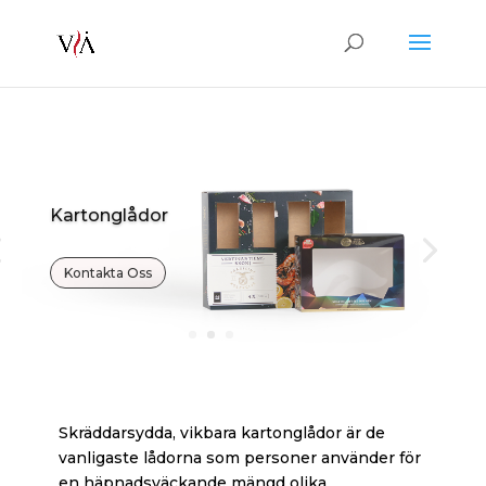
Kartonglådor
Kartonglådor
Kontakta Oss
Kontakta Oss
Skräddarsydda, vikbara kartonglådor är de
vanligaste lådorna som personer använder för
en häpnadsväckande mängd olika