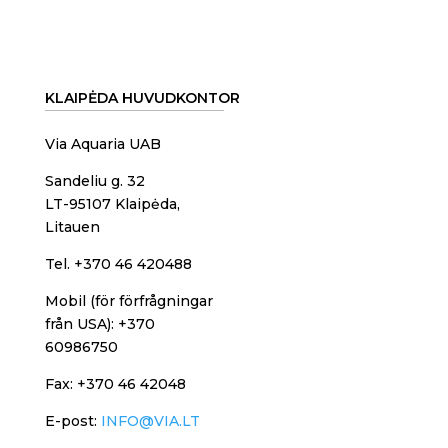
KLAIPĖDA HUVUDKONTOR
Via Aquaria UAB
Sandeliu g. 32
LT-95107 Klaipėda,
Litauen
Tel. +370 46 420488
Mobil (för förfrågningar
från USA): +370
60986750
Fax: +370 46 42048
E-post:
INFO@VIA.LT